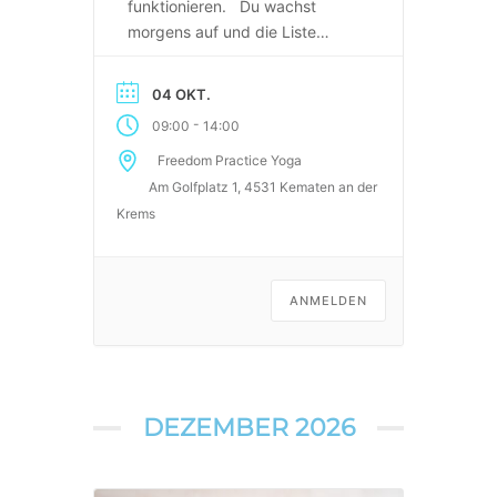
funktionieren. Du wachst
morgens auf und die Liste
beginnt, bevor du die Augen
ganz auf hast. Du sortierst,
04 OKT.
planst, organisierst, hältst. Du
-
09:00
14:00
bist die, auf die sich alle
verlassen. Und irgendwo –
Freedom Practice Yoga
ganz tief – ist da eine leise
Am Golfplatz 1, 4531 Kematen an der
Frage: „Wann war ich das letzte
Krems
[…]
ANMELDEN
DEZEMBER 2026