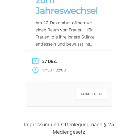
zum
Jahreswechsel
Am 27. Dezember öffnen wir
einen Raum von Frauen – für
Frauen, die ihre innere Stärke
entfesseln und bewusst ins
neue Jahr gehen möchten. Ein
Abend voller Ritual, Musik und
27 DEZ.
Bewegung – für deine Klarheit,
-
17:30
22:00
deine Kraft und deine
Verbindung zu dir und zu
anderen Frauen. Was dich
erwartet
Ritual &
ANMELDEN
Einstimmung Wer möchte […]
Impressum und Offenlegung nach § 25
Mediengesetz